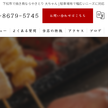
下松市で焼き鳥ならやきとり 大ちゃん | 駐車場有で幅広いニーズに対応
-8679-5745
お問い合わせはこちら
ュー
よくある質問
当店の特徴
アクセス
ブログ
家族
持ち帰り
居酒屋
一人飲み
駐車場有