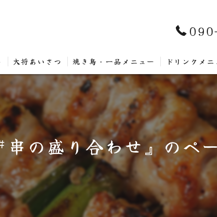
090
ト
大将あいさつ
焼き鳥・一品メニュー
ドリンクメニ
#串の盛り合わせ』のペ