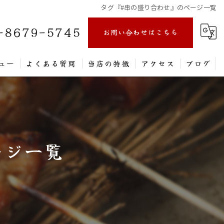
タグ『#串の盛り合わせ』のページ一覧
-8679-5745
お問い合わせはこちら
ュー
よくある質問
当店の特徴
アクセス
ブログ
家族
持ち帰り
ージ一覧
居酒屋
一人飲み
駐車場有